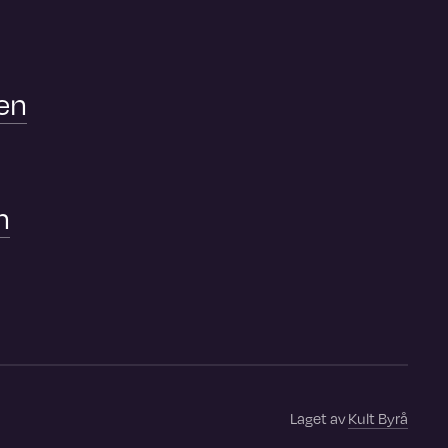
en
n
Laget av
Kult Byrå