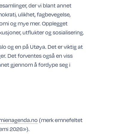
esamlinger, der vi blant annet
krati, ulikhet, fagbevegelse,
konomi og mye mer. Opplegget
sjoner, utflukter og sosialisering.
slo og en på Utøya. Det er viktig at
er. Det forventes også en viss
nnet gjennom å fordype seg i
mienagenda.no
(merk emnefeltet
emi 2026»).