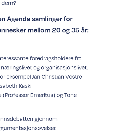
se dem?
en Agenda samlinger for
nnesker mellom 20 og 35 år:
nteressante foredragsholdere fra
 næringslivet og organisasjonslivet.
 for eksempel Jan Christian Vestre
isabeth Kaski
e (Professor Emeritus) og Tone
samfunnsdebatten gjennom
rgumentasjonsøvelser.