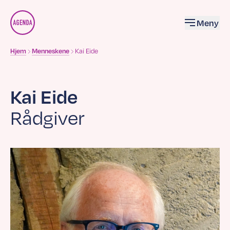
Åpne
Meny
Brødsmulesti
Kai Eide
Hjem
Menneskene
Kai
Eide
Rådgiver