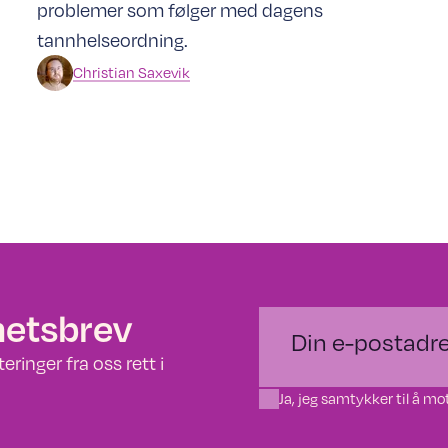
problemer som følger med dagens
tannhelseordning.
Christian
Saxevik
hetsbrev
ringer fra oss rett i
Ja, jeg samtykker til å 