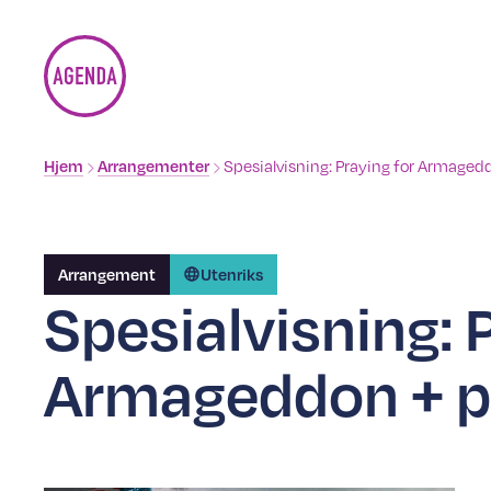
Brødsmulesti
Hjem
Arrangementer
Spesialvisning: Praying for Armaged
Arrangement
Utenriks
Spesialvisning: 
Armageddon + p