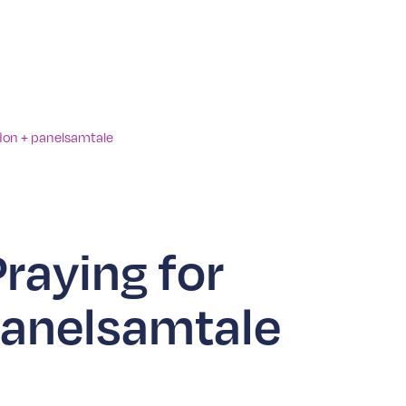
don + panelsamtale
Praying for
anelsamtale