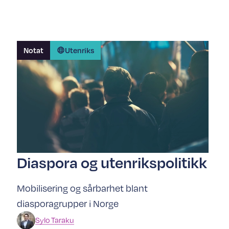
Notat
Utenriks
Diaspora og utenrikspolitikk
Mobilisering og sårbarhet blant
diasporagrupper i Norge
Sylo
Taraku