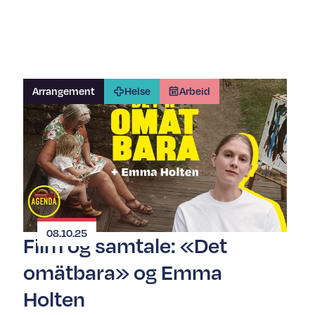
Arrangement
Helse
Arbeid
08.10.25
Film og samtale: «Det
omätbara» og Emma
Holten