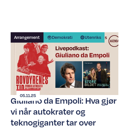
Arrangement
Demokrati
Utenriks
05.11.25
Giuliano da Empoli: Hva gjør
vi når autokrater og
teknogiganter tar over