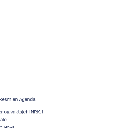
nkesmien Agenda.
 og vaktsjef i NRK. I
ale
o Nova.