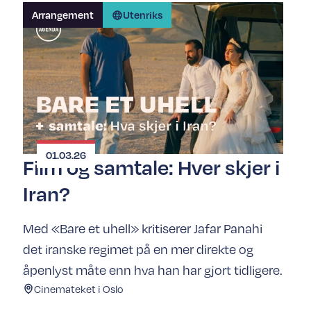
Arrangement
Utenriks
01.03.26
Film og samtale: Hver skjer i
Iran?
Med «Bare et uhell» kritiserer Jafar Panahi
det iranske regimet på en mer direkte og
åpenlyst måte enn hva han har gjort tidligere.
Cinemateket i Oslo