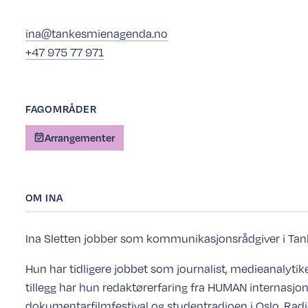
ina@tankesmienagenda.no
+47 975 77 971
FAGOMRÅDER
Arrangementer
OM
INA
Ina Sletten jobber som kommunikasjonsrådgiver i Ta
Hun har tidligere jobbet som journalist, medieanalytiker
tillegg har hun redaktørerfaring fra HUMAN internasjon
dokumentarfilmfestival og studentradioen i Oslo, Radi