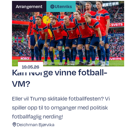
Arrangement
Utenriks
19.05.26
Kan Norge vinne fotball-
VM?
Eller vil Trump sklitakle fotballfesten? Vi
spiller opp til to omganger med politisk
fotballfaglig nerding!
Deichman Bjørvika