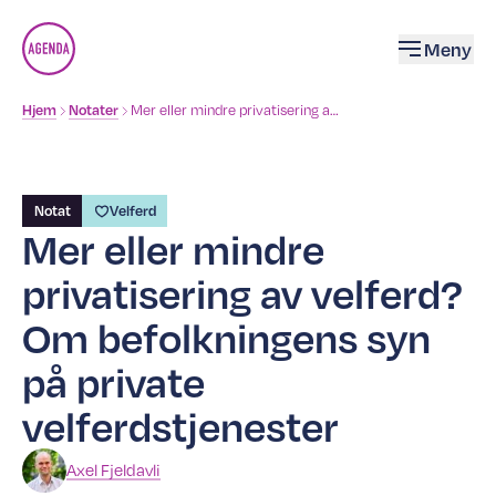
Åpne
Meny
Brødsmulesti
Hjem
Notater
Mer eller mindre privatisering av velferd? Om befolkningens syn på private velferdstjenester
Notat
Velferd
Mer eller mindre
privatisering av velferd?
Om befolkningens syn
på private
velferdstjenester
Axel
Fjeldavli