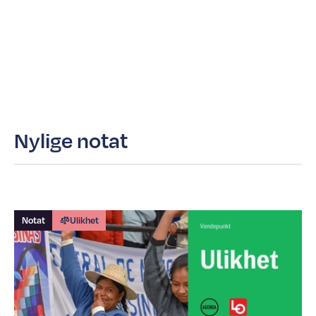
Nylige notat
Notat
Ulikhet