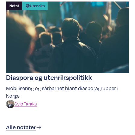
Notat
Utenriks
Diaspora og utenrikspolitikk
Mobilisering og sårbarhet blant diasporagrupper i
Norge
Sylo
Taraku
Alle notater