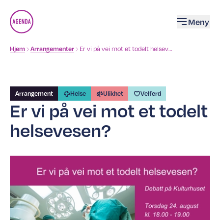
Åpne
Meny
Brødsmulesti
Hjem
Arrangementer
Er vi på vei mot et todelt helsevesen?
Arrangement
Helse
Ulikhet
Velferd
Er vi på vei mot et todelt
helsevesen?