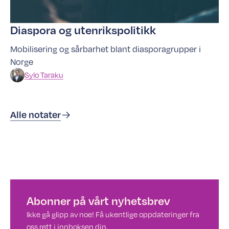
Diaspora og utenrikspolitikk
Mobilisering og sårbarhet blant diasporagrupper i
Norge
Sylo
Taraku
Alle notater
Abonner på vårt nyhetsbrev
Ikke gå glipp av noe! Få ukentlige oppdateringer fra
oss rett i innboksen din.