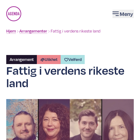
Åpne
Meny
Brødsmulesti
Fattig i verdens rikeste land
Hjem
Arrangementer
Arrangement
Ulikhet
Velferd
Fattig i verdens rikeste
land