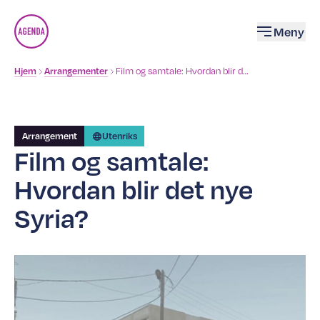
Åpne
Meny
Brødsmulesti
Film og samtale: Hvordan blir det nye Syria?
Hjem
Arrangementer
Arrangement
Utenriks
Film og samtale:
Hvordan blir det nye
Syria?