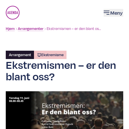
Åpne
Meny
Brødsmulesti
Hjem
Arrangementer
Ekstremismen – er den blant oss?
Arrangement
Ekstremisme
Ekstremismen – er den
blant oss?