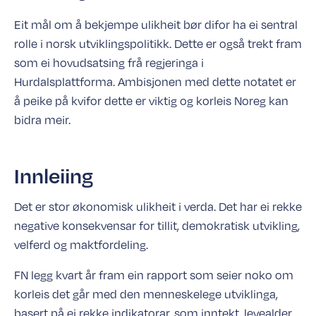
Eit mål om å bekjempe ulikheit bør difor ha ei sentral
rolle i norsk utviklingspolitikk. Dette er også trekt fram
som ei hovudsatsing frå regjeringa i
Hurdalsplattforma. Ambisjonen med dette notatet er
å peike på kvifor dette er viktig og korleis Noreg kan
bidra meir.
Innleiing
Det er stor økonomisk ulikheit i verda. Det har ei rekke
negative konsekvensar for tillit, demokratisk utvikling,
velferd og maktfordeling.
FN legg kvart år fram ein rapport som seier noko om
korleis det går med den menneskelege utviklinga,
basert på ei rekke indikatorar, som inntekt, levealder