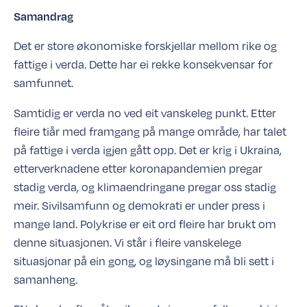
Utvikling av ulikheit i verda dei siste åra
3
Samandrag
Stor ulikheit - særleg etter pandemien
3
.
1
Det er store økonomiske forskjellar mellom rike og
Fleire ekstremt fattige i verda
3
.
2
fattige i verda. Dette har ei rekke konsekvensar for
Drivarar bak den aukande ulikheita
4
samfunnet.
Nedgang i skattenivået globalt
4
.
1
Samtidig er verda no ved eit vanskeleg punkt. Etter
Gjeld hindrar utvikling
4
.
2
fleire tiår med framgang på mange område, har talet
Uformelt arbeid og svake vilkår for
4
.
3
fagforeningar
på fattige i verda igjen gått opp. Det er krig i Ukraina,
Færre demokrati enn før, autoritære krefter
4
.
4
etterverknadene etter koronapandemien pregar
veks fram
stadig verda, og klimaendringane pregar oss stadig
Klimaendringane rammar ulikt
4
.
5
meir. Sivilsamfunn og demokrati er under press i
Svake velferdstilbod
4
.
6
mange land. Polykrise er eit ord fleire har brukt om
Korleis utviklingspolitikken kan bidra til mindre
5
denne situasjonen. Vi står i fleire vanskelege
ulikheit
situasjonar på ein gong, og løysingane må bli sett i
Skatt for omfordeling
5
.
1
samanheng.
Effektiv og regelstyrt gjeldshandtering
5
.
2