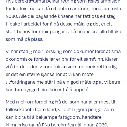
FNs berekraftsmål peikar retning som felles ambisjon
Styrke fagleg samarbeid og anstendig arbeid
5
.
3
for korleis me kan få eit betre samfunn, med ein frist i
Demokrati og openheit for redusert ulikheit
5
.
4
Klima bør bli sett i eit ulikhetsperspektiv
2030. Alle dei pågåande krisene har tatt oss eit steg
5
.
5
Forsterka velferd
5
.
6
tilbake i arbeidet for å nå desse måla, og det er eit
Avslutning
6
stort behov for meir pengar for å finansiere alle tiltaka
Referanser
7
som må på plass.
Vi har stadig meir forsking som dokumenterer at små
økonomiske forskjellar er bra for eit samfunn. Klarer
vi å fordele den økonomiske veksten meir rettferdig,
er det ein større sjanse for at vi kan møte
utfordringane me står i på ein god måte og at vi betre
kan førebygge fleire kriser frå å oppstå.
Med meir omfordeling frå dei som har aller mest til
fellesskapet i fleire land, vil det frigjere pengar som
kan bidra til å bekjempe fattigdom, handtere
klimakrisa og nå FNs berekraftsmål innan 2030.