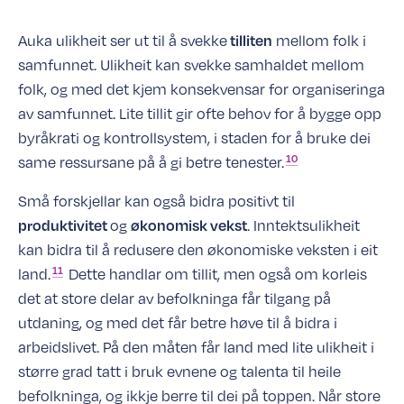
Auka ulikheit ser ut til å svekke
mellom folk i
tilliten
samfunnet. Ulikheit kan svekke samhaldet mellom
folk, og med det kjem konsekvensar for organiseringa
av samfunnet. Lite tillit gir ofte behov for å bygge opp
byråkrati og kontrollsystem, i staden for å bruke dei
10
same ressursane på å gi betre
tenester.
Små forskjellar kan også bidra positivt til
og
. Inntektsulikheit
produktivitet
økonomisk vekst
kan bidra til å redusere den økonomiske veksten i eit
11
land.
Dette handlar om tillit, men også om korleis
det at store delar av befolkninga får tilgang på
utdaning, og med det får betre høve til å bidra i
arbeidslivet. På den måten får land med lite ulikheit i
større grad tatt i bruk evnene og talenta til heile
befolkninga, og ikkje berre til dei på toppen. Når store