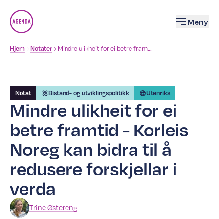
Åpne
Meny
Brødsmulesti
Mindre ulikheit for ei betre framtid - Korleis Noreg kan bidra til å redusere forskjellar i verda
Hjem
Notater
Notat
Bistand- og utviklingspolitikk
Utenriks
Mindre ulikheit for ei
betre framtid - Korleis
Noreg kan bidra til å
redusere forskjellar i
verda
Trine
Østereng