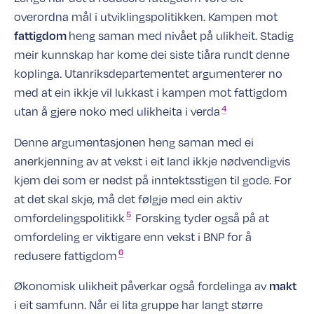
overordna mål i utviklingspolitikken. Kampen mot
heng saman med nivået på ulikheit. Stadig
fattigdom
meir kunnskap har kome dei siste tiåra rundt denne
koplinga. Utanriksdepartementet argumenterer no
med at ein ikkje vil lukkast i kampen mot fattigdom
4
utan å gjere noko med ulikheita i
verda
Denne argumentasjonen heng saman med ei
anerkjenning av at vekst i eit land ikkje nødvendigvis
kjem dei som er nedst på inntektsstigen til gode. For
at det skal skje, må det følgje med ein aktiv
5
omfordelingspolitikk
Forsking tyder også på at
omfordeling er viktigare enn vekst i BNP for å
6
redusere
fattigdom
Økonomisk ulikheit påverkar også fordelinga av
makt
i eit samfunn. Når ei lita gruppe har langt større