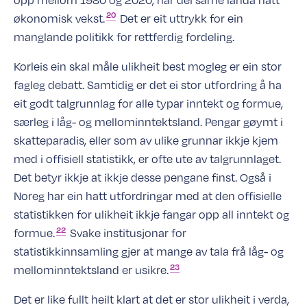
20
økonomisk
vekst.
Det er eit uttrykk for ein
manglande politikk for rettferdig fordeling.
Korleis ein skal måle ulikheit best mogleg er ein stor
fagleg debatt. Samtidig er det ei stor utfordring å ha
eit godt talgrunnlag for alle typar inntekt og formue,
særleg i låg- og mellominntektsland. Pengar gøymt i
skatteparadis, eller som av ulike grunnar ikkje kjem
med i offisiell statistikk, er ofte ute av talgrunnlaget.
Det betyr ikkje at ikkje desse pengane finst. Også i
Noreg har ein hatt utfordringar med at den offisielle
statistikken for ulikheit ikkje fangar opp all inntekt og
22
formue.
Svake institusjonar for
statistikkinnsamling gjer at mange av tala frå låg- og
23
mellominntektsland er
usikre.
Det er like fullt heilt klart at det er stor ulikheit i verda,