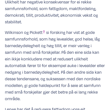
Ulikheit har negative konsekvensar for ei rekke
samfunnsforhold, som fattigdom, maktfordeling,
demokrati, tillit, produktivitet, økonomisk vekst og
stabilitet.
3
Wilkinson og
Pickett
si forsking har vist at gode
samfunnsforhold, som høg levealder, god helse, låg
barnedøydelegheit og høg tillit, er meir vanleg i
samfunn med små forskjellar. På den eine sida kan
ein ikkje konkludere med at redusert ulikheit
automatisk fører til for eksempel auke i levealder eller
nedgang i barnedøydelegheit. På den andre sida kan
desse tendensane, og suksessen med den nordiske
modellen, gi gode haldepunkt for å seie at samfunn
med små forskjellar gjer det betre på ei lang rekke
område.
Lenge har det å redusere fattigdom vore eit