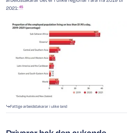
45
2021:
Fattige arbeidstakarar i ulike land
Drivarar bak den aukande