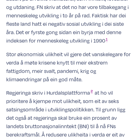
og utdaning. FN skriv at det no har vore tilbakegang i
menneskeleg utvikling i to år på rad. Faktisk har dei
fleste land hatt ei negativ sosial utvikling i dei siste
åra. Det er fyrste gong sidan ein byrja med denne
1
indeksen for menneskeleg utvikling i
1990
Stor økonomisk ulikheit vil gjere det vanskelegare for
verda å møte krisene knytt til meir ekstrem
fattigdom, meir svalt, pandemi, krig og
klimaendringar på ein god måte.
2
Regjeringa skriv i
Hurdalsplattforma
at ho vil
prioritere å kjempe mot ulikheit, som eit av seks
satsingsområde i utviklingspolitikken. Til grunn ligg
det også at regjeringa skal bruke ein prosent av
landets bruttonasjonalinntekt (BNI) til å nå FNs
berekraftsmål. Å redusere ulikheita i verda er eit av