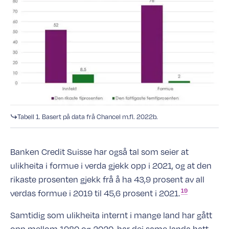
Tabell 1. Basert på data frå Chancel m.fl. 2022b.
Banken Credit Suisse har også tal som seier at
ulikheita i formue i verda gjekk opp i 2021, og at den
rikaste prosenten gjekk frå å ha 43,9 prosent av all
19
verdas formue i 2019 til 45,6 prosent i
2021.
Samtidig som ulikheita internt i mange land har gått
opp mellom 1980 og 2020, har dei same landa hatt