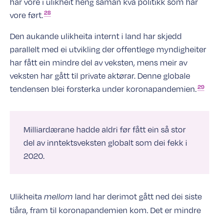
har vore i ulikheit heng saman kva politikk som har
28
vore
ført.
Den aukande ulikheita internt i land har skjedd
parallelt med ei utvikling der offentlege myndigheiter
har fått ein mindre del av veksten, mens meir av
veksten har gått til private aktørar. Denne globale
29
tendensen blei forsterka under
koronapandemien.
Milliardærane hadde aldri før fått ein så stor
del av inntektsveksten globalt som dei fekk i
2020.
Ulikheita
land har derimot gått ned dei siste
mellom
tiåra, fram til koronapandemien kom. Det er mindre