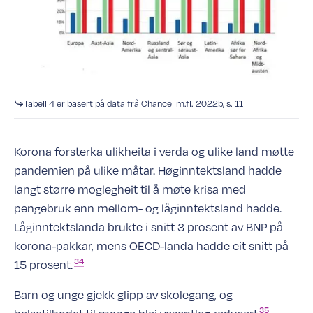
Tabell 4 er basert på data frå Chancel m.fl. 2022b, s. 11
Korona forsterka ulikheita i verda og ulike land møtte
pandemien på ulike måtar. Høginntektsland hadde
langt større moglegheit til å møte krisa med
pengebruk enn mellom- og låginntektsland hadde.
Låginntektslanda brukte i snitt 3 prosent av BNP på
korona-pakkar, mens OECD-landa hadde eit snitt på
34
15
prosent.
Barn og unge gjekk glipp av skolegang, og
35