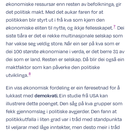
økonomiske ressursar enn resten av befolkninga, gir
det politisk makt. Med det aukar faren for at
politikken blir styrt ut i frå kva som kjem den
7
økonomiske eliten til nytte, og ikkje
fellesskapet.
Dei
siste tiåra er det ei rekke multinasjonale selskap som
har vakse seg veldig store. Når ein ser på kva som er
dei 100 største økonomiane i verda, er det berre 31 av
dei som er land. Resten er selskap. Då blir dei også ein
maktfaktor som kan påverke den politiske
8
utviklinga.
Ein viss økonomisk fordeling er ein føresetnad for å
lukkast med
Ein studie frå USA kan
demokrati.
illustrere dette poenget. Den såg på kva grupper som
fekk gjennomslag i politiske avgjerder. Den fann at
politikkutfalla i liten grad var i tråd med standpunkta
til veljarar med låge inntekter, men desto meir i tråd