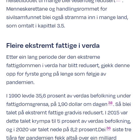
helsetilbodet til mange blei vesentleg
redusert
.
Menneskerettane og handlingsrommet for
sivilsamfunnet blei også stramma inn i mange land,
som omtalt i kapittel 3.5.
Fleire ekstremt fattige i verda
Etter ein lang periode der den ekstreme
fattigdommen i verda har blitt redusert, gjekk denne
opp for fyrste gong på lenge som følgje av
pandemien.
I 1990 levde 35,6 prosent av verdas befolkning under
38
fattigdomsgrensa, på 1,90 dollar om
dagen
. Så blei
talet på ekstremt fattige gradvis redusert. I 2015 var
dette talet krympa til ti prosent av verdas befolkning,
36
og i 2020 var talet nede på 8,2
prosent.Dei
siste tre
tiåra før pandemien fekk altså over ein milliard