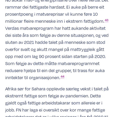
rammar dei fattigaste hardast. Ei auke på berre eit
prosentpoeng i matvareprisar vil kunne føre 10
43
millionar fleire menneske inn i ekstrem
fattigdom.
Verdas matvareprogram har hatt aukande aktivitet
dei siste åra som følgje av denne situasjonen, og ved
sluten av 2021 hadde talet på menneske som stod
overfor svalt og akutt mangel på mattryggleik gått
opp med om lag 90 prosent sidan starten på 2020.
Som følgje av dette måtte matvareprogrammet
redusere hjelpa til ein del grupper, til trass for auka
44
inntekter til
organisasjonen.
Afrika sør for Sahara opplevde særleg vekst i talet på
ekstremt fattige som følgje av pandemien. Dette
gjaldt også fattige arbeidstakarar som allereie er i
jobb. FN har laga ei oversikt over kor mange fattige
arbeidstakarar det er i ulike regionar i åra frå 2019 til