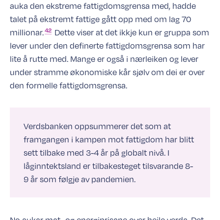
auka den ekstreme fattigdomsgrensa med, hadde
talet på ekstremt fattige gått opp med om lag 70
42
millionar.
Dette viser at det ikkje kun er gruppa som
lever under den definerte fattigdomsgrensa som har
lite å rutte med. Mange er også i nærleiken og lever
under stramme økonomiske kår sjølv om dei er over
den formelle fattigdomsgrensa.
Verdsbanken oppsummerer det som at
framgangen i kampen mot fattigdom har blitt
sett tilbake med 3-4 år på globalt nivå. I
låginntektsland er tilbakesteget tilsvarande 8-
9 år som følgje av pandemien.
No aukar mat- og energiprisane over heile verda. Det