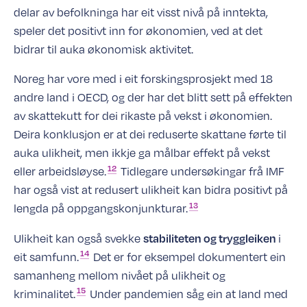
delar av befolkninga har eit visst nivå på inntekta,
speler det positivt inn for økonomien, ved at det
bidrar til auka økonomisk aktivitet.
Noreg har vore med i eit forskingsprosjekt med 18
andre land i OECD, og der har det blitt sett på effekten
av skattekutt for dei rikaste på vekst i økonomien.
Deira konklusjon er at dei reduserte skattane førte til
auka ulikheit, men ikkje ga målbar effekt på vekst
12
eller
arbeidsløyse.
Tidlegare undersøkingar frå IMF
har også vist at redusert ulikheit kan bidra positivt på
13
lengda på
oppgangskonjunkturar.
Ulikheit kan også svekke
i
stabiliteten og tryggleiken
14
eit
samfunn.
Det er for eksempel dokumentert ein
samanheng mellom nivået på ulikheit og
15
kriminalitet.
Under pandemien såg ein at land med