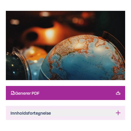
Generer PDF
Innholdsfortegnelse
Innleiing
1
Små forskjellar er bra for eit samfunn
2